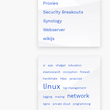
Proxies
Security Breakouts
Synology
Webserver
wikijs
ai
ajax
chatgpt
education
elasticsearch
encryption
firewall
handshake
https
javascript
linux
log-management
network
logging
mailing
nginx
private cloud
programming