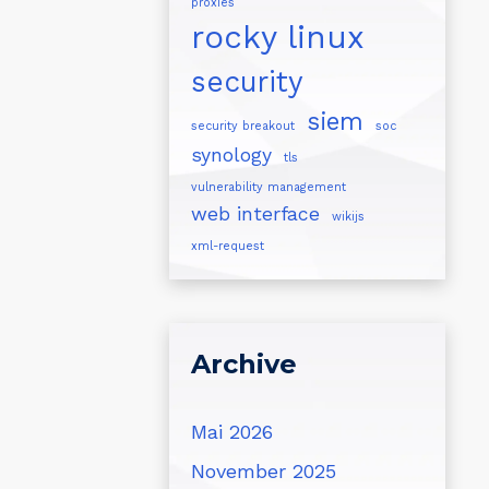
proxies
rocky linux
security
siem
security breakout
soc
synology
tls
vulnerability management
web interface
wikijs
xml-request
Archive
Mai 2026
November 2025