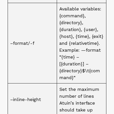
Available variables:
{command},
{directory},
{duration}, {user},
{host}, {time}, {exit}
–format/-f
and {relativetime}.
Example: —format
“{time} –
[{duration}] –
{directory}$\t{com
mand}“
Set the maximum
number of lines
–inline-height
Atuin’s interface
should take up