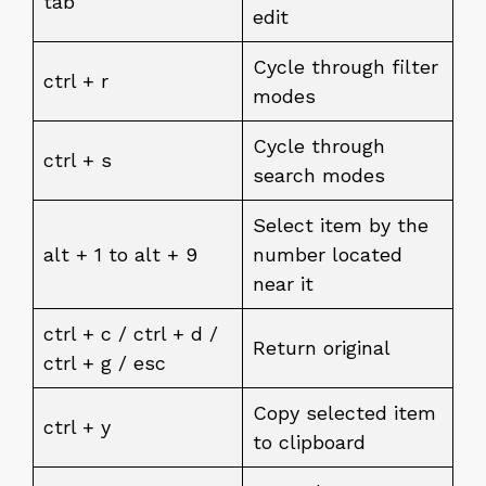
tab
edit
Cycle through filter
ctrl + r
modes
Cycle through
ctrl + s
search modes
Select item by the
alt + 1 to alt + 9
number located
near it
ctrl + c / ctrl + d /
Return original
ctrl + g / esc
Copy selected item
ctrl + y
to clipboard