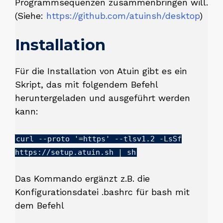
Programmsequenzen zusammenbringen will.
(Siehe:
https://github.com/atuinsh/desktop
)
Installation
Für die Installation von Atuin gibt es ein
Skript, das mit folgendem Befehl
heruntergeladen und ausgeführt werden
kann:
curl --proto '=https' --tlsv1.2 -LsSf
https://setup.atuin.sh | sh
Das Kommando ergänzt z.B. die
Konfigurationsdatei .bashrc für bash mit
dem Befehl