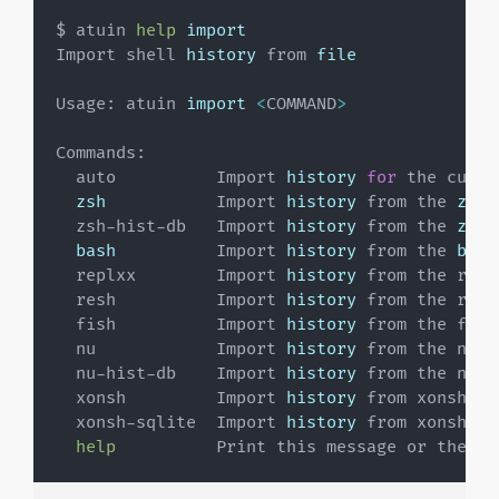
$ atuin 
help
import
Import shell 
history
 from 
file
Usage: atuin 
import
<
COMMAND
>
Commands:

  auto          Import 
history
for
 the curre
zsh
           Import 
history
 from the 
zsh
  zsh-hist-db   Import 
history
 from the 
zsh
bash
          Import 
history
 from the 
bash
  replxx        Import 
history
 from the repl
  resh          Import 
history
 from the resh
  fish          Import 
history
 from the fish
  nu            Import 
history
 from the nu 
h
  nu-hist-db    Import 
history
 from the nu 
h
  xonsh         Import 
history
 from xonsh js
  xonsh-sqlite  Import 
history
 from xonsh sq
help
          Print this message or the 
he