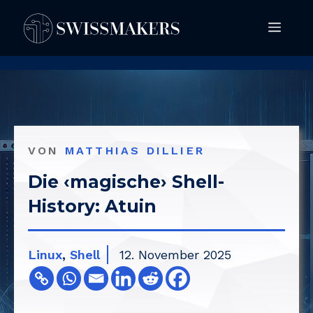
Springe
Men
zum
Inhalt
VON
MATTHIAS DILLIER
Die ‹magische› Shell-
History: Atuin
Linux
,
Shell
12. November 2025