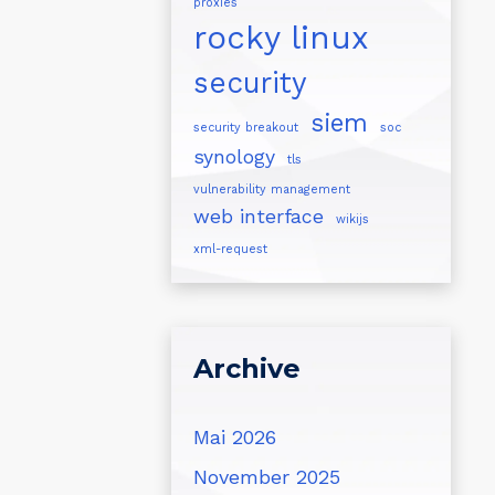
proxies
rocky linux
security
siem
security breakout
soc
synology
tls
vulnerability management
web interface
wikijs
xml-request
Archive
Mai 2026
November 2025