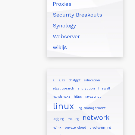
Proxies
Security Breakouts
Synology
Webserver
wikijs
ai
ajax
chatgpt
education
elasticsearch
encryption
firewall
handshake
https
javascript
linux
log-management
network
logging
mailing
nginx
private cloud
programming