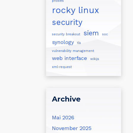
proxies
rocky linux
security
siem
security breakout
soc
synology
tls
vulnerability management
web interface
wikijs
xml-request
Archive
Mai 2026
November 2025