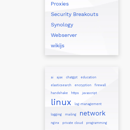
Proxies
Security Breakouts
Synology
Webserver
wikijs
ai
ajax
chatgpt
education
elasticsearch
encryption
firewall
handshake
https
javascript
linux
log-management
network
logging
mailing
nginx
private cloud
programming