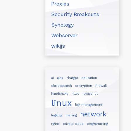
Proxies
Security Breakouts
Synology
Webserver
wikijs
ai
ajax
chatgpt
education
elasticsearch
encryption
firewall
handshake
https
javascript
linux
log-management
network
logging
mailing
nginx
private cloud
programming