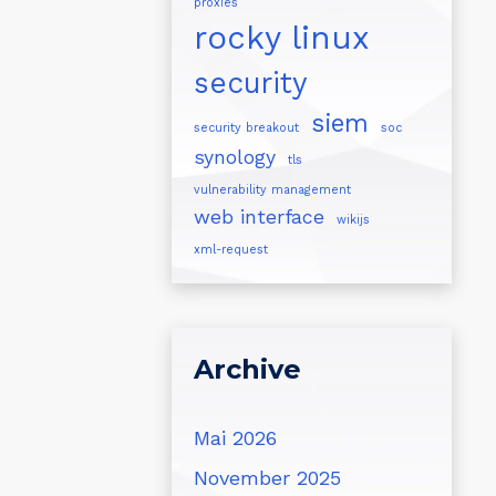
proxies
rocky linux
security
siem
security breakout
soc
synology
tls
vulnerability management
web interface
wikijs
xml-request
Archive
Mai 2026
November 2025