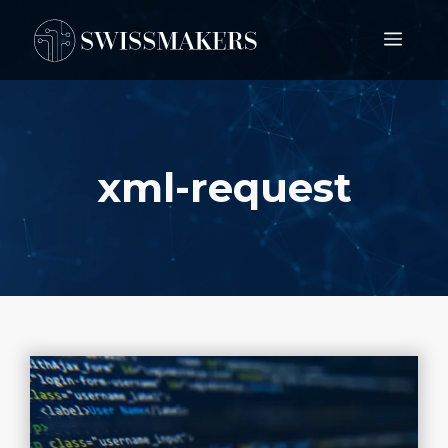
Springe
Men
zum
Inhalt
xml-request