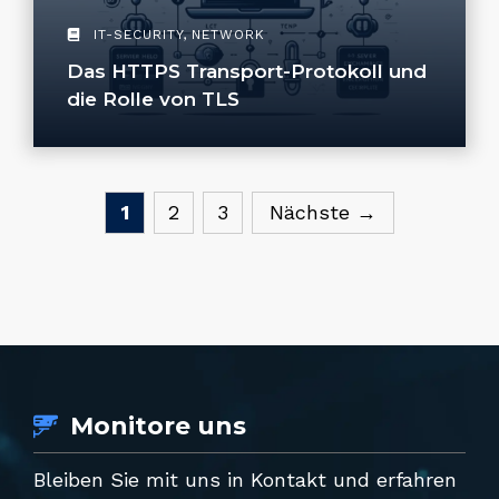
IT-SECURITY
,
NETWORK
Das HTTPS Transport-Protokoll und
die Rolle von TLS
Seite
Seite
Seite
1
2
3
Nächste
→
Monitore uns
Bleiben Sie mit uns in Kontakt und erfahren