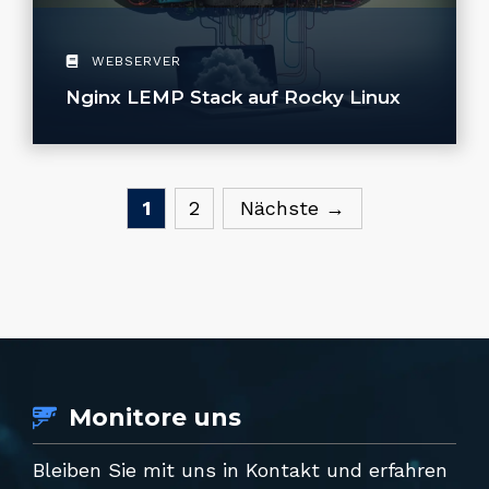
WEBSERVER
Nginx LEMP Stack auf Rocky Linux
Seite
Seite
1
2
Nächste
→
Monitore uns
Bleiben Sie mit uns in Kontakt und erfahren